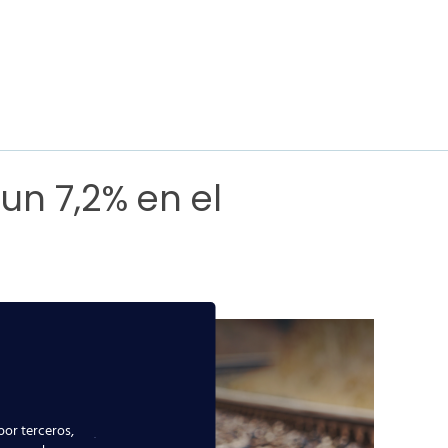
un 7,2% en el
4 ha
año
ste
 y la
por terceros,