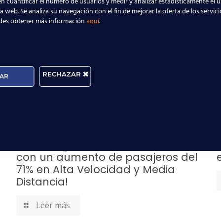
n cuantificar el número de usuarios y medir y analizar estadísticamente el 
n gran impulso en 2023, cuando marcó un
récord histórico
al
la web. Se analiza su navegación con el fin de mejorar la oferta de los servic
% más que el año anterior. Este incremento fue impulsado po
des obtener más información
aquí
.
demia y la incorporación de nuevos operadores de alta veloc
r parte del equipo que hace posible el transporte ferroviari
te es el momento perfecto. ¡Inscríbete en nuestro curso y da 
pansión!
RECHAZAR
AR
9 diciembre, 2024
2
¡El tren sigue arrasando en 2024
con un aumento de pasajeros del
71% en Alta Velocidad y Media
Distancia!
Leer más