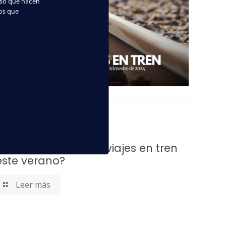
uso que hacen
ios que
r la
idad.
o? Si
el
 septiembre, 2024
¿Cómo han sido los viajes en tren
este verano?
Leer más