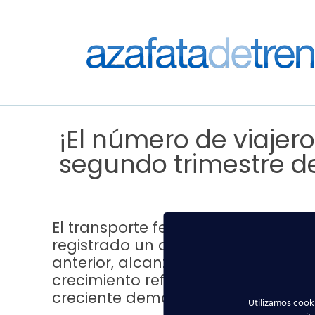
¡El número de viajero
segundo trimestre d
El transporte ferroviario continúa
registrado un aumento del 7,2% e
anterior, alcanzando la impresion
crecimiento refleja la confianza de
creciente demanda de servicios ef
Utilizamos cooki