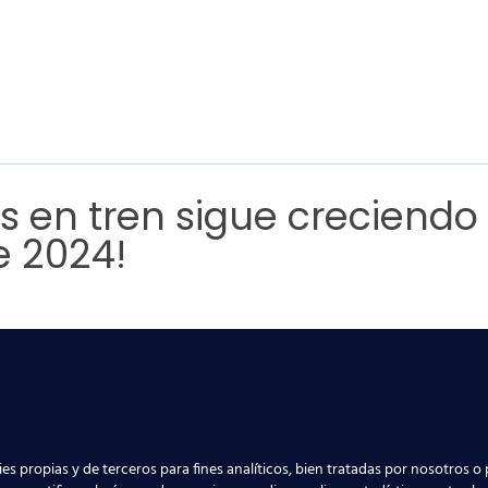
s en tren sigue creciendo 
e 2024!
 en auge, y en el segundo trimestre de 202
n comparación con el mismo periodo del 
ante cifra de
176,1 millones de pasajeros
. E
 los usuarios en este medio de transporte
icientes y cómodos.
es propias y de terceros para fines analíticos, bien tratadas por nosotros o 