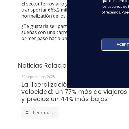
que nos permite
El sector ferroviario ya venía experimentando u
los usuarios de 
transportar 665,2 millones de pasajeros, un 20,2
ofrecemos. Pue
normalización de los desplazamientos tras la pan
¿Te gustaría ser parte de este crecimiento y forma
sueñas con una carrera como
auxiliar de tren
, es
primer paso hacia una profesión en constante ex
ACEPT
Noticias Relacionadas
29 septiembre, 2025
La liberalización impulsa la alta
velocidad: un 77% más de viajeros
y precios un 44% más bajos
Leer más