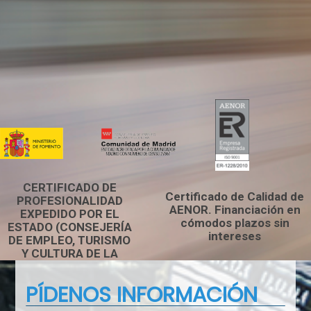
CERTIFICADO DE
Certificado de Calidad de
PROFESIONALIDAD
AENOR. Financiación en
EXPEDIDO POR EL
cómodos plazos sin
ESTADO (CONSEJERÍA
intereses
DE EMPLEO, TURISMO
Y CULTURA DE LA
COMUNIDAD DE
MADRID) VÁLIDO PARA
PÍDENOS INFORMACIÓN
TODOS LOS TRENES Y
TRENES DE ALTA